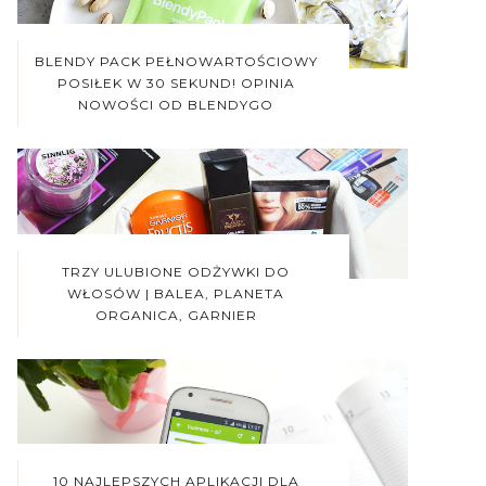
BLENDY PACK PEŁNOWARTOŚCIOWY
POSIŁEK W 30 SEKUND! OPINIA
NOWOŚCI OD BLENDYGO
TRZY ULUBIONE ODŻYWKI DO
WŁOSÓW | BALEA, PLANETA
ORGANICA, GARNIER
10 NAJLEPSZYCH APLIKACJI DLA