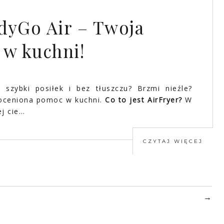
dyGo Air – Twoja
w kuchni!
 szybki posiłek i bez tłuszczu? Brzmi nieźle?
ieoceniona pomoc w kuchni.
Co to jest AirFryer?
W
ej cie…
CZYTAJ WIĘCEJ
→