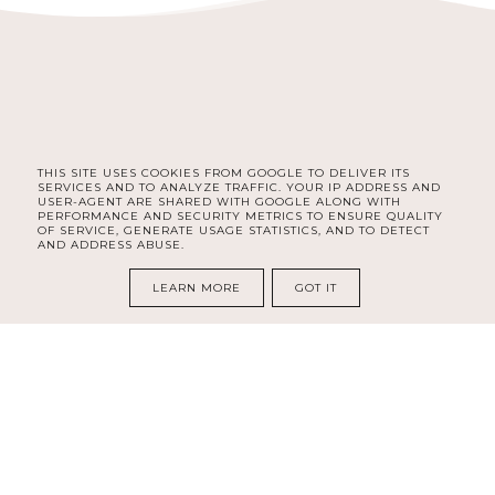
THIS SITE USES COOKIES FROM GOOGLE TO DELIVER ITS
FACEBOOK
INSTAGRAM
SERVICES AND TO ANALYZE TRAFFIC. YOUR IP ADDRESS AND
USER-AGENT ARE SHARED WITH GOOGLE ALONG WITH
PERFORMANCE AND SECURITY METRICS TO ENSURE QUALITY
OF SERVICE, GENERATE USAGE STATISTICS, AND TO DETECT
AND ADDRESS ABUSE.
COPYRIGHT ©
DELISHE | BEAUTY & LIFESTYLE BLOG DLA
KOBIET | SELF CARE, ORGANIZACJA, ROZWÓJ I LIFESTYLE
LEARN MORE
GOT IT
BLOG DESIGN:
KAROGRAFIA.PL