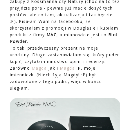
zakupy z Rossmanna czy Natury (choć na to też
przyjdzie pora - pewnie już macie dosyć tych
postów, ale co tam, aktualizacja i tak będzie
:P). Pisałam Wam na facebooku, że
skorzystałam z promocji w Douglasie i kupiłam
produkt z firmy
MAC
, a mianowicie jest to
Blot
Powder
.
To taki przedwczesny prezent na moje
urodziny. Długo zastanawiałam się, który puder
kupić, czytałam mnóstwo opinii i recenzji.
Zarówno
Magda
jak i
Magda
:P, moje
imienniczki (Niech żyją Magdy! :P) był
zadowolone z tego pudru, więc w końcu
uległam.