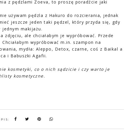
enia z pędzlami Zoeva, to proszę poradźcie jaki
nie używam pędzla z Hakuro do rozcierania, jednak
ieć jeszcze jeden taki pędzel, który przyda się, gdy
w jednym makijażu.
a zdjęciu, ale chciałabym je wypróbować. Przede
w. Chciałabym wypróbować m.in. szampon na
wania, mydła: Aleppo, Detox, czarne, coś z Baikal a
ca i Babuszki Agafii.
e kosmetyki, co o nich sądzicie i czy warto je
hlisty kosmetyczne.
WPIS: