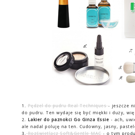
1.
Pędzel do pudru Real Techniques
- jeszcze n
do pudru. Ten wydaje się być miękki i duży, wi
2.
Lakier do paznokci Go Ginza Essie
- ach, uwi
ale nadal poluję na ten. Cudowny, jasny, pastel
3.
Rozświetlacz Soft&Gentle MAC
- o tym produ