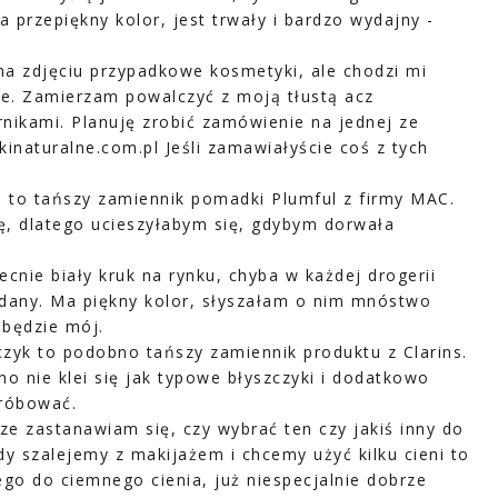
 przepiękny kolor, jest trwały i bardzo wydajny -
na zdjęciu przypadkowe kosmetyki, ale chodzi mi
bne. Zamierzam powalczyć z moją tłustą acz
rnikami. Planuję zrobić zamówienie na jednej ze
kinaturalne.com.pl Jeśli zamawiałyście coś z tych
 to tańszy zamiennik pomadki Plumful z firmy MAC.
ę, dlatego ucieszyłabym się, gdybym dorwała
ecnie biały kruk na rynku, chyba w każdej drogerii
zedany. Ma piękny kolor, słyszałam o nim mnóstwo
będzie mój.
czyk to podobno tańszy zamiennik produktu z Clarins.
o nie klei się jak typowe błyszczyki i dodatkowo
próbować.
ze zastanawiam się, czy wybrać ten czy jakiś inny do
dy szalejemy z makijażem i chcemy użyć kilku cieni to
ego do ciemnego cienia, już niespecjalnie dobrze