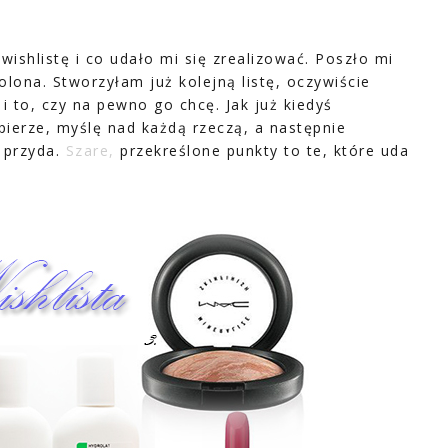
hlistę i co udało mi się zrealizować. Poszło mi
lona. Stworzyłam już kolejną listę, oczywiście
 to, czy na pewno go chcę. Jak już kiedyś
pierze, myślę nad każdą rzeczą, a następnie
ę przyda.
S
zare,
przekreślone punkty to te, które uda