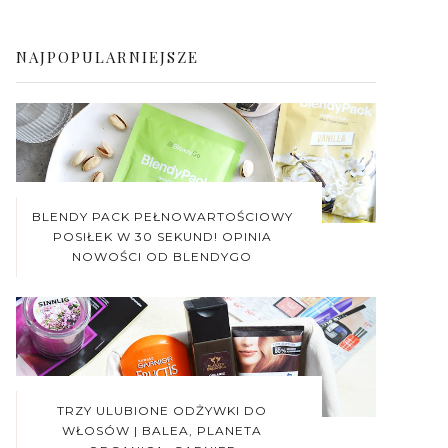
NAJPOPULARNIEJSZE
BLENDY PACK PEŁNOWARTOŚCIOWY
POSIŁEK W 30 SEKUND! OPINIA
NOWOŚCI OD BLENDYGO
TRZY ULUBIONE ODŻYWKI DO
WŁOSÓW | BALEA, PLANETA