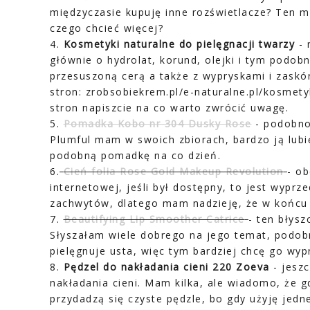
międzyczasie kupuję inne rozświetlacze? Ten ma
czego chcieć więcej?
4.
Kosmetyki naturalne do pielęgnacji twarzy
- 
głównie o hydrolat, korund, olejki i tym podo
przesuszoną cerą a także z wypryskami i zaskó
stron: zrobsobiekrem.pl/e-naturalne.pl/kosmety
stron napiszcie na co warto zwrócić uwagę.
5.
Pomadka Kobo nr 304 Dusky Rose
- podobno
Plumful mam w swoich zbiorach, bardzo ją lubi
podobną pomadkę na co dzień.
6.
Cień folia Rose Gold Makeup Revolution
- ob
internetowej, jeśli był dostępny, to jest wypr
zachwytów, dlatego mam nadzieję, że w końcu 
7.
Beautifying Lip Smoother Catrice
- ten błysz
Słyszałam wiele dobrego na jego temat, podobn
pielęgnuje usta, więc tym bardziej chcę go wy
8.
Pędzel do nakładania cieni 220 Zoeva
- jeszc
nakładania cieni. Mam kilka, ale wiadomo, że g
przydadzą się czyste pędzle, bo gdy użyję jedn