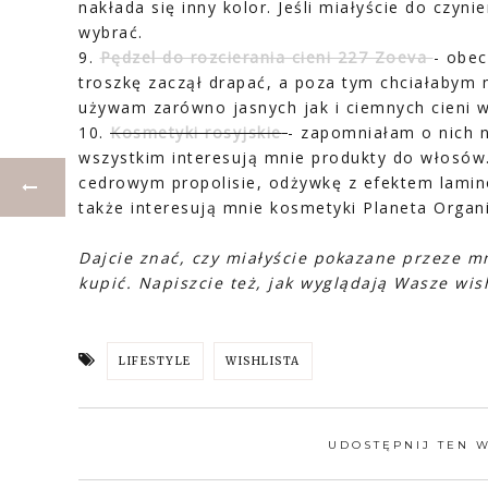
nakłada się inny kolor. Jeśli miałyście do czyni
wybrać.
9.
Pędzel do rozcierania cieni 227 Zoeva
- obec
troszkę zaczął drapać, a poza tym chciałabym m
używam zarówno jasnych jak i ciemnych cieni 
10.
Kosmetyki rosyjskie
- zapomniałam o nich n
wszystkim interesują mnie produkty do włosó
cedrowym propolisie, odżywkę z efektem lamino
także interesują mnie kosmetyki Planeta Organi
Dajcie znać, czy miałyście pokazane przeze mni
kupić. Napiszcie też, jak wyglądają Wasze wis
LIFESTYLE
WISHLISTA
UDOSTĘPNIJ TEN 