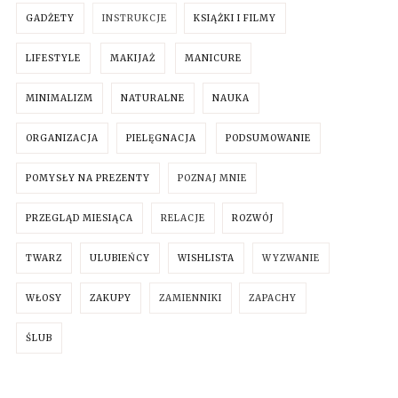
GADŻETY
INSTRUKCJE
KSIĄŻKI I FILMY
LIFESTYLE
MAKIJAŻ
MANICURE
MINIMALIZM
NATURALNE
NAUKA
ORGANIZACJA
PIELĘGNACJA
PODSUMOWANIE
POMYSŁY NA PREZENTY
POZNAJ MNIE
PRZEGLĄD MIESIĄCA
RELACJE
ROZWÓJ
TWARZ
ULUBIEŃCY
WISHLISTA
WYZWANIE
WŁOSY
ZAKUPY
ZAMIENNIKI
ZAPACHY
ŚLUB