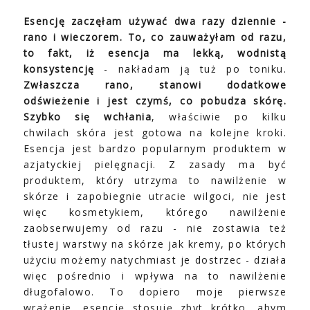
Esencję zaczęłam używać dwa razy dziennie -
rano i wieczorem. To, co zauważyłam od razu,
to fakt, iż esencja ma lekką, wodnistą
konsystencję
- nakładam ją tuż po toniku.
Zwłaszcza rano, stanowi dodatkowe
odświeżenie i jest czymś, co pobudza skórę.
Szybko się wchłania
, właściwie po kilku
chwilach skóra jest gotowa na kolejne kroki.
Esencja jest bardzo popularnym produktem w
azjatyckiej pielęgnacji. Z zasady ma być
produktem, który utrzyma to nawilżenie w
skórze i zapobiegnie utracie wilgoci, nie jest
więc kosmetykiem, którego nawilżenie
zaobserwujemy od razu - nie zostawia też
tłustej warstwy na skórze jak kremy, po których
użyciu możemy natychmiast je dostrzec - działa
więc pośrednio i wpływa na to nawilżenie
długofalowo. To dopiero moje pierwsze
wrażenie, esencję stosuję zbyt krótko, abym