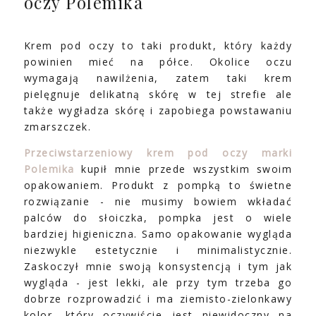
oczy Polemika
Krem pod oczy to taki produkt, który każdy
powinien mieć na półce. Okolice oczu
wymagają nawilżenia, zatem taki krem
pielęgnuje delikatną skórę w tej strefie ale
także wygładza skórę i zapobiega powstawaniu
zmarszczek.
Przeciwstarzeniowy krem pod oczy marki
Polemika
kupił mnie przede wszystkim swoim
opakowaniem. Produkt z pompką to świetne
rozwiązanie - nie musimy bowiem wkładać
palców do słoiczka, pompka jest o wiele
bardziej higieniczna. Samo opakowanie wygląda
niezwykle estetycznie i minimalistycznie.
Zaskoczył mnie swoją konsystencją i tym jak
wygląda - jest lekki, ale przy tym trzeba go
dobrze rozprowadzić i ma ziemisto-zielonkawy
kolor, który oczywiście jest niewidoczny na