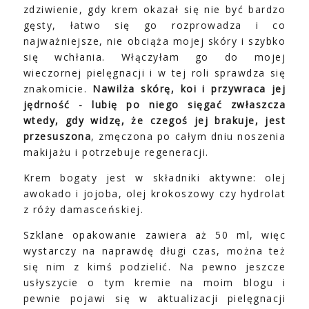
zdziwienie, gdy krem okazał się nie być bardzo
gęsty, łatwo się go rozprowadza i co
najważniejsze, nie obciąża mojej skóry i szybko
się wchłania. Włączyłam go do mojej
wieczornej pielęgnacji i w tej roli sprawdza się
znakomicie.
Nawilża skórę, koi i przywraca jej
jędrność - lubię po niego sięgać zwłaszcza
wtedy, gdy widzę, że czegoś jej brakuje, jest
przesuszona
, zmęczona po całym dniu noszenia
makijażu i potrzebuje regeneracji.
Krem bogaty jest w składniki aktywne: olej
awokado i jojoba, olej krokoszowy czy hydrolat
z róży damasceńskiej.
Szklane opakowanie zawiera aż 50 ml, więc
wystarczy na naprawdę długi czas, można też
się nim z kimś podzielić. Na pewno jeszcze
usłyszycie o tym kremie na moim blogu i
pewnie pojawi się w aktualizacji pielęgnacji