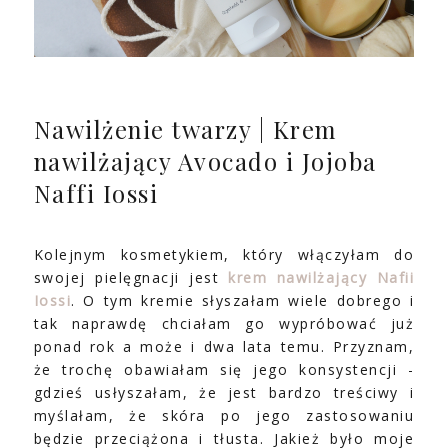
Nawilżenie twarzy | Krem
nawilżający Avocado i Jojoba
Naffi Iossi
Kolejnym kosmetykiem, który włączyłam do
swojej pielęgnacji jest
krem nawilżający Nafii
Iossi
. O tym kremie słyszałam wiele dobrego i
tak naprawdę chciałam go wypróbować już
ponad rok a może i dwa lata temu. Przyznam,
że trochę obawiałam się jego konsystencji -
gdzieś usłyszałam, że jest bardzo treściwy i
myślałam, że skóra po jego zastosowaniu
będzie przeciążona i tłusta. Jakież było moje