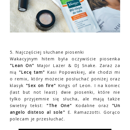
5. Najczęściej słuchane piosenki
Wakacyjnym hitem była oczywiście piosenka
"Lean On"
Major Lazer & DJ Snake. Zaraz za
nią
"Lecę tam"
Kasi Popowskiej, ale chodzi mi
o remix, który możecie posłuchać poniżej oraz
klasyk
"Sex on fire"
Kings of Leon. I na koniec
(last but not least) dwie piosenki, które nie
tylko przyjemnie się słucha, ale mają także
świetny tekst:
"The One"
Kodaline oraz
"Un
angelo disteso al sole"
E. Ramazzotti. Gorąco
polecam je przesłuchać.