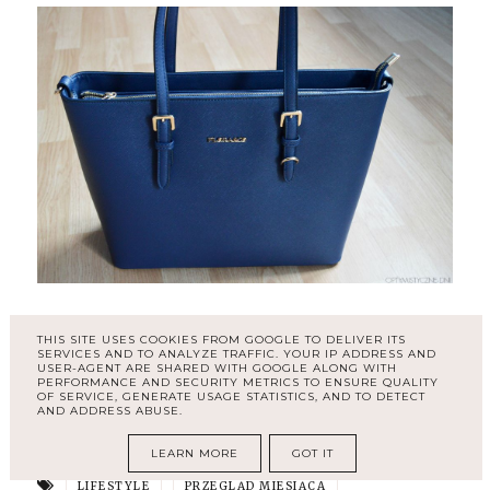
A jak wyglądał ten miesiąc u Was? Co
THIS SITE USES COOKIES FROM GOOGLE TO DELIVER ITS
SERVICES AND TO ANALYZE TRAFFIC. YOUR IP ADDRESS AND
ciekawego obejrzałyście, przeczytałyście, a
USER-AGENT ARE SHARED WITH GOOGLE ALONG WITH
może kupiłyście coś, z czego jesteście bardzo
PERFORMANCE AND SECURITY METRICS TO ENSURE QUALITY
OF SERVICE, GENERATE USAGE STATISTICS, AND TO DETECT
zadowolone?
AND ADDRESS ABUSE.
LEARN MORE
GOT IT
LIFESTYLE
PRZEGLĄD MIESIĄCA