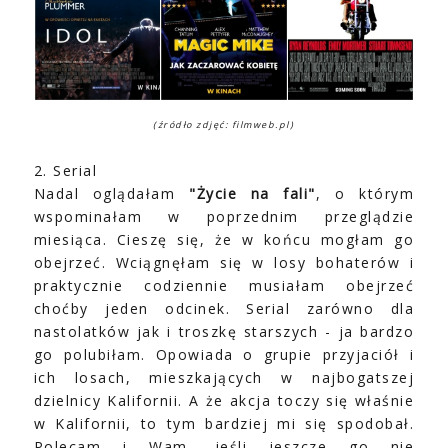
(źródło zdjęć: filmweb.pl)
2. Serial
Nadal oglądałam
"Życie na fali"
, o którym
wspominałam w poprzednim przeglądzie
miesiąca. Cieszę się, że w końcu mogłam go
obejrzeć. Wciągnęłam się w losy bohaterów i
praktycznie codziennie musiałam obejrzeć
choćby jeden odcinek. Serial zarówno dla
nastolatków jak i troszkę starszych - ja bardzo
go polubiłam. Opowiada o grupie przyjaciół i
ich losach, mieszkających w najbogatszej
dzielnicy Kalifornii. A że akcja toczy się właśnie
w Kalifornii, to tym bardziej mi się spodobał.
Polecam i Wam, jeśli jeszcze go nie