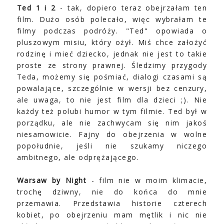
Ted 1 i 2
- tak, dopiero teraz obejrzałam ten
film. Dużo osób polecało, więc wybrałam te
filmy podczas podróży. "Ted" opowiada o
pluszowym misiu, który ożył. Miś chce założyć
rodzinę i mieć dziecko, jednak nie jest to takie
proste ze strony prawnej. Śledzimy przygody
Teda, możemy się pośmiać, dialogi czasami są
powalające, szczególnie w wersji bez cenzury,
ale uwaga, to nie jest film dla dzieci ;). Nie
każdy też polubi humor w tym filmie. Ted był w
porządku, ale nie zachwycam się nim jakoś
niesamowicie. Fajny do obejrzenia w wolne
popołudnie, jeśli nie szukamy niczego
ambitnego, ale odprężającego.
Warsaw by Night
- film nie w moim klimacie,
trochę dziwny, nie do końca do mnie
przemawia. Przedstawia historie czterech
kobiet, po obejrzeniu mam mętlik i nic nie