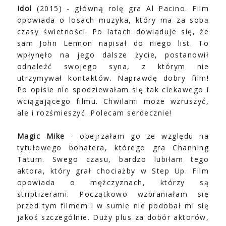
Idol
(2015) - główną rolę gra Al Pacino. Film
opowiada o losach muzyka, który ma za sobą
czasy świetności. Po latach dowiaduje się, że
sam John Lennon napisał do niego list. To
wpłynęło na jego dalsze życie, postanowił
odnaleźć swojego syna, z którym nie
utrzymywał kontaktów. Naprawdę dobry film!
Po opisie nie spodziewałam się tak ciekawego i
wciągającego filmu. Chwilami może wzruszyć,
ale i rozśmieszyć. Polecam serdecznie!
Magic Mike
- obejrzałam go ze względu na
tytułowego bohatera, którego gra Channing
Tatum. Swego czasu, bardzo lubiłam tego
aktora, który grał chociażby w Step Up. Film
opowiada o mężczyznach, którzy są
striptizerami. Początkowo wzbraniałam się
przed tym filmem i w sumie nie podobał mi się
jakoś szczególnie. Duży plus za dobór aktorów,