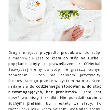
Drugie miejsce przypadło produktowi do stóp,
a mianowicie jest to
krem do stóp na suche i
popękane pięty z prawoślazem z O'Herbal
.
Zazwyczaj kremy do stóp nie grzeszą ładnym
zapachem - ten ma całkiem przyzwoity.
Stosowałam go przede wszystkim na noc. Krem
nadaje się
do codziennego stosowania, do stóp
niewymagających, bez problemów
. Krem jest
dosyć wodnisty i rzadki.
Nie poradził sobie z
suchymi piętami,
był niestety za słaby. To
raczej taki lekki krem-balsam, wygładza stopy,