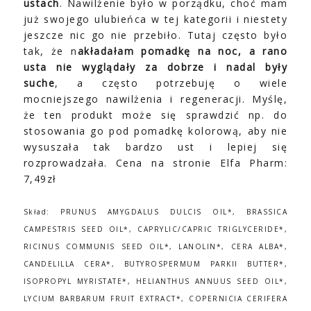
ustach
. Nawilżenie było w porządku, choć mam
już swojego ulubieńca w tej kategorii i niestety
jeszcze nic go nie przebiło. Tutaj często było
tak, że n
akładałam pomadkę na noc, a rano
usta nie wyglądały za dobrze i nadal były
suche
, a często potrzebuję o wiele
mocniejszego nawilżenia i regeneracji. Myślę,
że ten produkt może się sprawdzić np. do
stosowania go pod pomadkę kolorową, aby nie
wysuszała tak bardzo ust i lepiej się
rozprowadzała. Cena na stronie Elfa Pharm:
7,49zł
Skład: PRUNUS AMYGDALUS DULCIS OIL*, BRASSICA
CAMPESTRIS SEED OIL*, CAPRYLIC/CAPRIC TRIGLYCERIDE*,
RICINUS COMMUNIS SEED OIL*, LANOLIN*, CERA ALBA*,
CANDELILLA CERA*, BUTYROSPERMUM PARKII BUTTER*,
ISOPROPYL MYRISTATE*, HELIANTHUS ANNUUS SEED OIL*,
LYCIUM BARBARUM FRUIT EXTRACT*, COPERNICIA CERIFERA