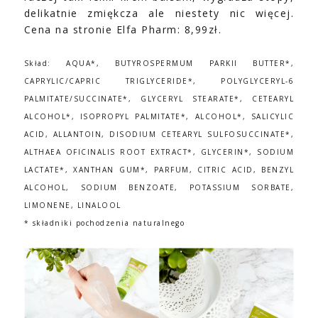
delikatnie zmiękcza ale niestety nic więcej.
Cena na stronie Elfa Pharm: 8,99zł.
Skład: AQUA*, BUTYROSPERMUM PARKII BUTTER*,
CAPRYLIC/CAPRIC TRIGLYCERIDE*, POLYGLYCERYL-6
PALMITATE/SUCCINATE*, GLYCERYL STEARATE*, CETEARYL
ALCOHOL*, ISOPROPYL PALMITATE*, ALCOHOL*, SALICYLIC
ACID, ALLANTOIN, DISODIUM CETEARYL SULFOSUCCINATE*,
ALTHAEA OFICINALIS ROOT EXTRACT*, GLYCERIN*, SODIUM
LACTATE*, XANTHAN GUM*, PARFUM, CITRIC ACID, BENZYL
ALCOHOL, SODIUM BENZOATE, POTASSIUM SORBATE,
LIMONENE, LINALOOL
* składniki pochodzenia naturalnego