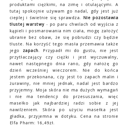
produktami ciężkimi, na zimę i otulającymi. A
tutaj spokojnie używam go nadal, gdy jest już
cieplej i świetnie się sprawdza.
Nie pozostawia
tłustej warstwy
- po paru chwilach od wyjścia z
kąpieli i posmarowania nim ciała, mogę założyć
ubranie bez obaw, że się pobrudzi czy będzie
tłuste. Na korzyść tego masła przemawia także
jego
zapach
. Przypadł mi do gustu, nie jest
przytłaczający czy ciężki i jest wyczuwalny,
nawet następnego dnia rano, gdy nałożę go
dzień wcześniej wieczorem. Nie do końca
jestem przekonana, czy jest to zapach malin i
żurawiny, nie mniej jednak, nadal jest bardzo
przyjemny. Moja skóra nie ma dużych wymagań
i nie ma tendencji do przesuszania, więc
masełko jak najbardziej radzi sobie z jej
nawilżeniem. Skóra po użyciu masełka jest
gładka, przyjemna w dotyku. Cena na stronie
Elfa Pharm: 16,49zł.