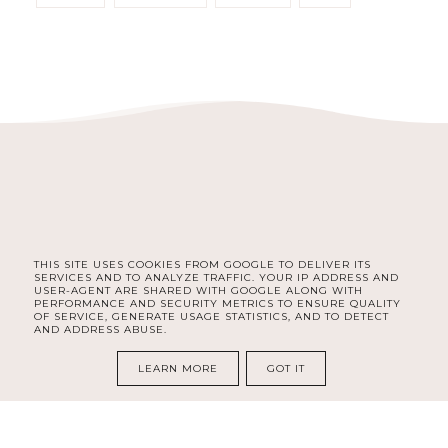
THIS SITE USES COOKIES FROM GOOGLE TO DELIVER ITS
FACEBOOK
INSTAGRAM
SERVICES AND TO ANALYZE TRAFFIC. YOUR IP ADDRESS AND
USER-AGENT ARE SHARED WITH GOOGLE ALONG WITH
PERFORMANCE AND SECURITY METRICS TO ENSURE QUALITY
OF SERVICE, GENERATE USAGE STATISTICS, AND TO DETECT
AND ADDRESS ABUSE.
COPYRIGHT ©
DELISHE | BEAUTY & LIFESTYLE BLOG DLA
KOBIET | SELF CARE, ORGANIZACJA, ROZWÓJ I LIFESTYLE
LEARN MORE
GOT IT
BLOG DESIGN:
KAROGRAFIA.PL