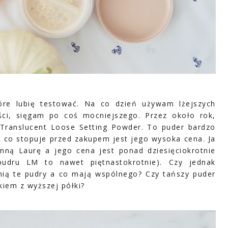
óre lubię testować. Na co dzień używam lżejszych
ści, sięgam po coś mocniejszego. Przez około rok,
Translucent Loose Setting Powder. To puder bardzo
, co stopuje przed zakupem jest jego wysoka cena. Ja
nną Laurę a jego cena jest ponad dziesięciokrotnie
pudru LM to nawet piętnastokrotnie). Czy jednak
żnią te pudry a co mają wspólnego? Czy tańszy puder
iem z wyższej półki?