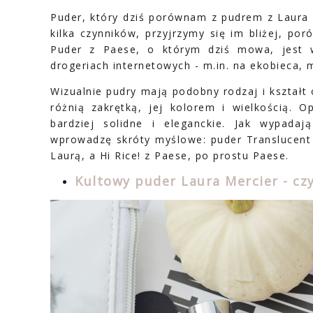
Puder, który dziś porównam z pudrem z Laura
kilka czynników, przyjrzymy się im bliżej, po
Puder z Paese, o którym dziś mowa, jest
drogeriach internetowych - m.in. na ekobieca, 
Wizualnie pudry mają podobny rodzaj i kształt
różnią zakrętką, jej kolorem i wielkością. 
bardziej solidne i eleganckie. Jak wypada
wprowadzę skróty myślowe: puder Translucent
Laurą, a Hi Rice! z Paese, po prostu Paese.
Kultowy puder Laura Mercier - cz