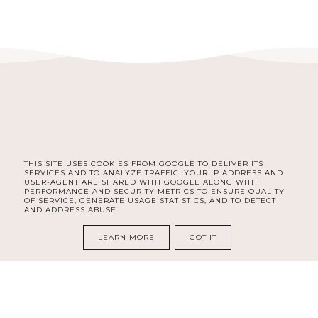
THIS SITE USES COOKIES FROM GOOGLE TO DELIVER ITS
FACEBOOK
INSTAGRAM
SERVICES AND TO ANALYZE TRAFFIC. YOUR IP ADDRESS AND
USER-AGENT ARE SHARED WITH GOOGLE ALONG WITH
PERFORMANCE AND SECURITY METRICS TO ENSURE QUALITY
OF SERVICE, GENERATE USAGE STATISTICS, AND TO DETECT
AND ADDRESS ABUSE.
COPYRIGHT ©
DELISHE | BEAUTY & LIFESTYLE BLOG DLA
KOBIET | SELF CARE, ORGANIZACJA, ROZWÓJ I LIFESTYLE
LEARN MORE
GOT IT
BLOG DESIGN:
KAROGRAFIA.PL