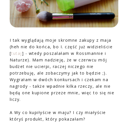
I tak wyglądają moje skromne zakupy z maja
(heh nie do końca, bo I. część już widzieliście
[
tutaj
] - wtedy poszalałam w Rossmannie i
Naturze). Mam nadzieję, że w czerwcu mój
budżet nie ucierpi, raczej niczego nie
potrzebuję, ale zobaczymy jak to będzie ;).
Wygrałam w dwóch konkursach i czekam na
nagrody - także wpadnie kilka rzeczy, ale nie
będą one kupione przeze mnie, więc to się nie
liczy.
A Wy co kupiłyście w maju? I czy miałyście
któryś produkt, który pokazałam?