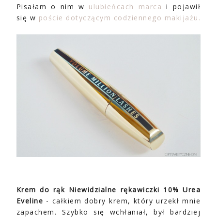
Pisałam o nim w
ulubieńcach marca
i pojawił
się w
poście dotyczącym codziennego makijażu.
Krem do rąk Niewidzialne rękawiczki
10% Urea
Eveline
- całkiem dobry krem, który urzekł mnie
zapachem. Szybko się wchłaniał, był bardziej