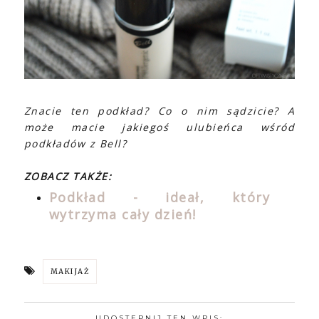
Znacie ten podkład? Co o nim sądzicie? A
może macie jakiegoś ulubieńca wśród
podkładów z Bell?
ZOBACZ TAKŻE:
Podkład - ideał, który
wytrzyma cały dzień!
MAKIJAŻ
UDOSTĘPNIJ TEN WPIS: