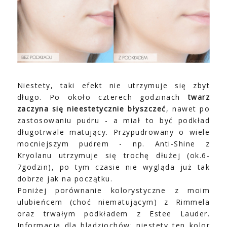
Niestety, taki efekt nie utrzymuje się zbyt
długo. Po około czterech godzinach
twarz
zaczyna się nieestetycznie błyszczeć
, nawet po
zastosowaniu pudru - a miał to być podkład
długotrwale matujący. Przypudrowany o wiele
mocniejszym pudrem - np. Anti-Shine z
Kryolanu utrzymuje się trochę dłużej (ok.6-
7godzin), po tym czasie nie wygląda już tak
dobrze jak na początku.
Poniżej porównanie kolorystyczne z moim
ulubieńcem (choć niematującym) z Rimmela
oraz trwałym podkładem z Estee Lauder.
Informacja dla bladziochów: niestety ten kolor