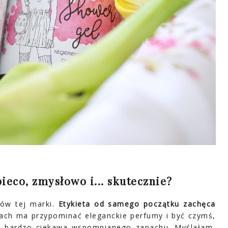
ieco, zmysłowo i... skutecznie?
tów tej marki.
Etykieta od samego początku zachęca
ach ma przypominać eleganckie perfumy i być czymś,
am bardzo ciekawa wspomnianego zapachu. Myślałam,