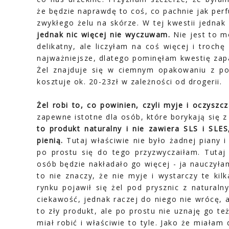
że będzie naprawdę to coś, co pachnie jak perf
zwykłego żelu na skórze. W tej kwestii jednak
jednak nic więcej nie wyczuwam.
Nie jest to mó
delikatny, ale liczyłam na coś więcej i troch
najważniejsze, dlatego pominęłam kwestię zapa
Żel znajduje się w ciemnym opakowaniu z po
kosztuje ok. 20-23zł w zależności od drogerii.
Żel robi to, co powinien, czyli myje i oczyszcz
zapewne istotne dla osób, które borykają się 
to produkt naturalny i nie zawiera SLS i SLES
pienią.
Tutaj właściwie nie było żadnej piany 
po prostu się do tego przyzwyczaiłam. Tutaj
osób będzie nakładało go więcej - ja nauczyłam
to nie znaczy, że nie myje i wystarczy te kil
rynku pojawił się żel pod prysznic z natura
ciekawość, jednak raczej do niego nie wrócę, a
to zły produkt, ale po prostu nie uznaję go też
miał robić i właściwie to tyle. Jako że miała