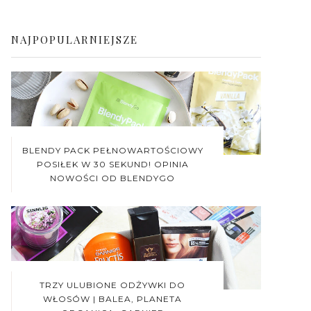
NAJPOPULARNIEJSZE
BLENDY PACK PEŁNOWARTOŚCIOWY
POSIŁEK W 30 SEKUND! OPINIA
NOWOŚCI OD BLENDYGO
TRZY ULUBIONE ODŻYWKI DO
WŁOSÓW | BALEA, PLANETA