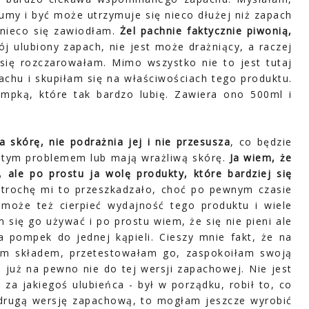
umy i być może utrzymuje się nieco dłużej niż zapach
 nieco się zawiodłam.
Żel pachnie faktycznie piwonią,
j ulubiony zapach, nie jest może drażniący, a raczej
ę się rozczarowałam. Mimo wszystko nie to jest tutaj
chu i skupiłam się na właściwościach tego produktu.
mpką, które tak bardzo lubię. Zawiera ono 500ml i
a skórę, nie podrażnia jej i nie przesusza
, co będzie
z tym problemem lub mają wrażliwą skórę.
Ja wiem, że
, ale po prostu ja wolę produkty, które bardziej się
i trochę mi to przeszkadzało, choć po pewnym czasie
 może też cierpieć wydajność tego produktu i wiele
 się go używać i po prostu wiem, że się nie pieni ale
ka pompek do jednej kąpieli. Cieszy mnie fakt, że na
lnym składem, przetestowałam go, zaspokoiłam swoją
 już na pewno nie do tej wersji zapachowej. Nie jest
 za jakiegoś ulubieńca - był w porządku, robił to, co
m drugą wersję zapachową, to mogłam jeszcze wyrobić