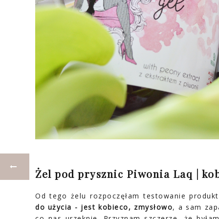
Żel pod prysznic Piwonia Laq | kob
Od tego żelu rozpoczęłam testowanie produk
do użycia - jest kobieco, zmysłowo
, a sam zap
co nas urzeknie. Przyznam szczerze, że był