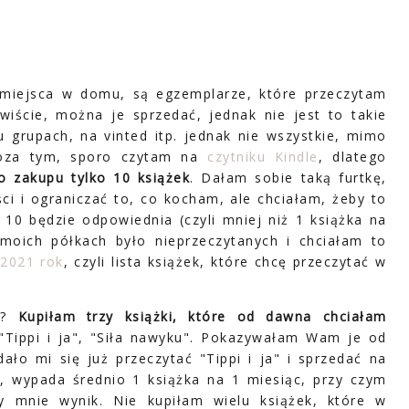
 miejsca w domu, są egzemplarze, które przeczytam
wiście, można je sprzedać, jednak nie jest to takie
 grupach, na vinted itp. jednak nie wszystkie, mimo
 Poza tym, sporo czytam na
czytniku Kindle
, dlatego
o zakupu tylko 10 książek
. Dałam sobie taką furtkę,
i i ograniczać to, co kocham, ale chciałam, żeby to
 10 będzie odpowiednia (czyli mniej niż 1 książka na
 moich półkach było nieprzeczytanych i chciałam to
 2021 rok
, czyli lista książek, które chcę przeczytać w
le?
Kupiłam trzy książki, które od dawna chciałam
, "Tippi i ja", "Siła nawyku". Pokazywałam Wam je od
ało mi się już przeczytać "Tippi i ja" i sprzedać na
co, wypada średnio 1 książka na 1 miesiąc, przy czym
y mnie wynik. Nie kupiłam wielu książek, które w