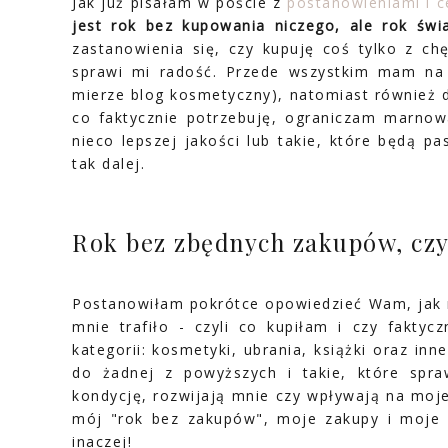
Jak już pisałam w poście z
postanowieniami i c
jest rok bez kupowania niczego, ale rok św
zastanowienia się, czy kupuję coś tylko z ch
sprawi mi radość. Przede wszystkim mam na 
mierze blog kosmetyczny), natomiast również d
co faktycznie potrzebuję, ograniczam marnow
nieco lepszej jakości lub takie, które będą pa
tak dalej.
Rok bez zbędnych zakupów, cz
Postanowiłam pokrótce opowiedzieć Wam, jak mi
mnie trafiło - czyli co kupiłam i czy faktyc
kategorii: kosmetyki, ubrania, książki oraz inn
do żadnej z powyższych i takie, które spr
kondycję, rozwijają mnie czy wpływają na moje 
mój "rok bez zakupów", moje zakupy i moje 
inaczej!