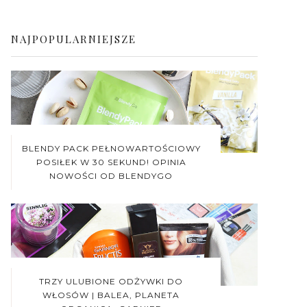
NAJPOPULARNIEJSZE
BLENDY PACK PEŁNOWARTOŚCIOWY
POSIŁEK W 30 SEKUND! OPINIA
NOWOŚCI OD BLENDYGO
TRZY ULUBIONE ODŻYWKI DO
WŁOSÓW | BALEA, PLANETA