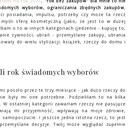
elami na rok 2021
,
"rok bez zakupów" dla mnie to nie
iadomych wyborów, ograniczania zbędnych zakupów
,
ęci posiadania, impulsu, potrzeby czy może ta rzecz
myśli sferę kosmetyczną (jako, że jest to w dużej
bam o to w innych kategoriach (jedzenie - kupuję to,
anie żywności; ubrań - przemyślane zakupy, ubrania
sowały do wielu stylizacji; książek, rzeczy do domu i
yli rok świadomych wyborów
 poszło przez te trzy miesiące - jak dużo rzeczy do
znie były mi one potrzebne. Podzieliłam to na kilka
e. W ostatniej kategorii zawarłam rzeczy nie pasujące
awiają mi przyjemność, wpływają na moje zdrowie,
samopoczucie. I jeszcze jedna istotna rzecz, to jest
przemyślane decyzje. Twój może wyglądać zupełnie