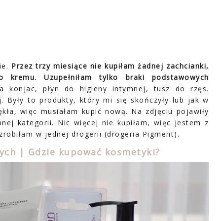
ie.
Przez trzy miesiące nie kupiłam żadnej zachcianki,
ego kremu. Uzupełniłam tylko braki podstawowych
 konjac, płyn do higieny intymnej, tusz do rzęs.
 Były to produkty, który mi się skończyły lub jak w
ękła, więc musiałam kupić nową. Na zdjęciu pojawiły
nnej kategorii. Nic więcej nie kupiłam, więc jestem z
obiłam w jednej drogerii (drogeria Pigment).
wych | Gdzie kupować kosmetyki?