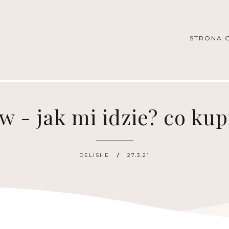
STRONA 
 - jak mi idzie? co kupi
DELISHE
27.3.21