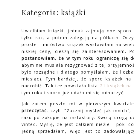
Kategoria: książki
Uwielbiam książki, jednak zajmują one sporo
tylko raz, a potem zalegają na półkach. Oczy
proste - mnóstwo książek wystawiłam na wielu
niskiej ceny, cieszą się zainteresowaniem.
postanowiłam, że w tym roku ograniczę się d
abym nie musiała rezygnować z tej przyjemnośc
było rozsądne i dlatego pomyślałam, że liczba
miesiąc). Tym bardziej, że sporo książek na
nadrobić. Tak też powstała lista
21 książek na
tym roku i sporo już udało mi się odhaczyć.
Jak zatem poszło mi w pierwszym kwarta
przeczytać
, czyli: "Zacznij myśleć jak mnich"
razu po zakupie na instastory. Swoją drogą ud
vinted. Myślę, że jest całkiem nieźle - póki 
jedną sprzedałam, więc jest to zadowalając