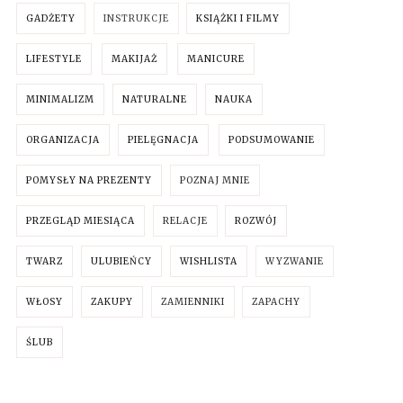
GADŻETY
INSTRUKCJE
KSIĄŻKI I FILMY
LIFESTYLE
MAKIJAŻ
MANICURE
MINIMALIZM
NATURALNE
NAUKA
ORGANIZACJA
PIELĘGNACJA
PODSUMOWANIE
POMYSŁY NA PREZENTY
POZNAJ MNIE
PRZEGLĄD MIESIĄCA
RELACJE
ROZWÓJ
TWARZ
ULUBIEŃCY
WISHLISTA
WYZWANIE
WŁOSY
ZAKUPY
ZAMIENNIKI
ZAPACHY
ŚLUB