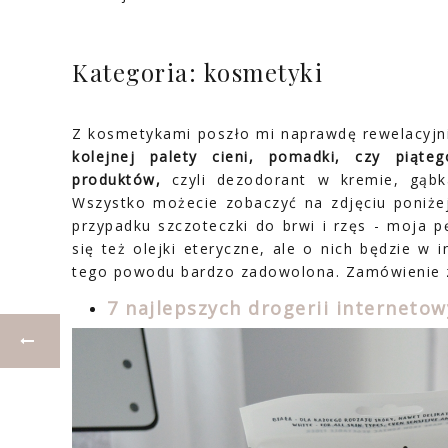
Kategoria: kosmetyki
Z kosmetykami poszło mi naprawdę rewelacyjn
kolejnej palety cieni, pomadki, czy piąt
produktów,
czyli dezodorant w kremie, gąbka
Wszystko możecie zobaczyć na zdjęciu poniżej.
przypadku szczoteczki do brwi i rzęs - moja p
się też olejki eteryczne, ale o nich będzie w i
tego powodu bardzo zadowolona. Zamówienie zr
7 najlepszych drogerii interneto