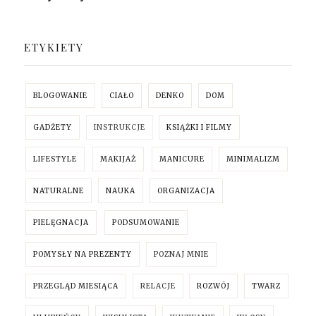
ETYKIETY
BLOGOWANIE
CIAŁO
DENKO
DOM
GADŻETY
INSTRUKCJE
KSIĄŻKI I FILMY
LIFESTYLE
MAKIJAŻ
MANICURE
MINIMALIZM
NATURALNE
NAUKA
ORGANIZACJA
PIELĘGNACJA
PODSUMOWANIE
POMYSŁY NA PREZENTY
POZNAJ MNIE
PRZEGLĄD MIESIĄCA
RELACJE
ROZWÓJ
TWARZ