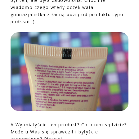
był ten, ale była zadowolona. Choć nie
wiadomo czego wtedy oczekiwała
gimnazjalistka z ładną buzią od produktu typu
podkład ;).
A Wy miałyście ten produkt? Co o nim sądzicie?
Może u Was się sprawdził i byłyście
zadowolone? Piszcie!