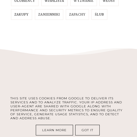
ULUBIEŃCY
WISHLISTA
WYZWANIE
WŁOSY
ZAKUPY
ZAMIENNIKI
ZAPACHY
ŚLUB
THIS SITE USES COOKIES FROM GOOGLE TO DELIVER ITS
FACEBOOK
INSTAGRAM
SERVICES AND TO ANALYZE TRAFFIC. YOUR IP ADDRESS AND
USER-AGENT ARE SHARED WITH GOOGLE ALONG WITH
PERFORMANCE AND SECURITY METRICS TO ENSURE QUALITY
OF SERVICE, GENERATE USAGE STATISTICS, AND TO DETECT
AND ADDRESS ABUSE.
COPYRIGHT ©
DELISHE | BEAUTY & LIFESTYLE BLOG DLA
KOBIET | SELF CARE, ORGANIZACJA, ROZWÓJ I LIFESTYLE
LEARN MORE
GOT IT
BLOG DESIGN:
KAROGRAFIA.PL