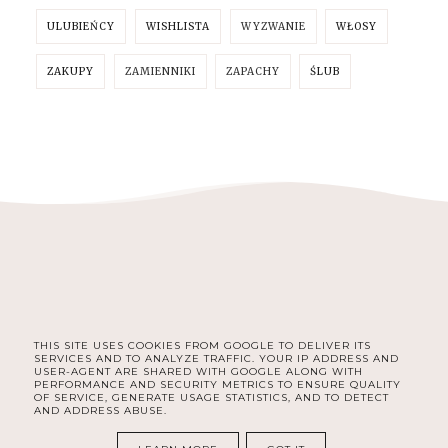
ULUBIEŃCY
WISHLISTA
WYZWANIE
WŁOSY
ZAKUPY
ZAMIENNIKI
ZAPACHY
ŚLUB
THIS SITE USES COOKIES FROM GOOGLE TO DELIVER ITS
FACEBOOK
INSTAGRAM
SERVICES AND TO ANALYZE TRAFFIC. YOUR IP ADDRESS AND
USER-AGENT ARE SHARED WITH GOOGLE ALONG WITH
PERFORMANCE AND SECURITY METRICS TO ENSURE QUALITY
OF SERVICE, GENERATE USAGE STATISTICS, AND TO DETECT
AND ADDRESS ABUSE.
COPYRIGHT ©
DELISHE | BEAUTY & LIFESTYLE BLOG DLA
KOBIET | SELF CARE, ORGANIZACJA, ROZWÓJ I LIFESTYLE