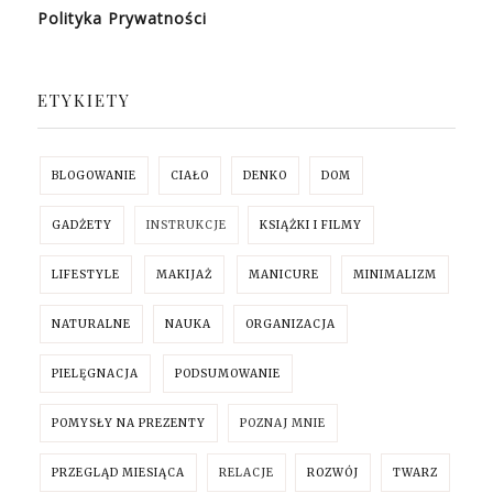
Polityka Prywatności
ETYKIETY
BLOGOWANIE
CIAŁO
DENKO
DOM
GADŻETY
INSTRUKCJE
KSIĄŻKI I FILMY
LIFESTYLE
MAKIJAŻ
MANICURE
MINIMALIZM
NATURALNE
NAUKA
ORGANIZACJA
PIELĘGNACJA
PODSUMOWANIE
POMYSŁY NA PREZENTY
POZNAJ MNIE
PRZEGLĄD MIESIĄCA
RELACJE
ROZWÓJ
TWARZ