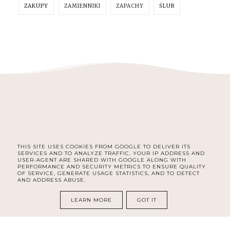
ZAKUPY
ZAMIENNIKI
ZAPACHY
ŚLUB
THIS SITE USES COOKIES FROM GOOGLE TO DELIVER ITS
FACEBOOK
INSTAGRAM
SERVICES AND TO ANALYZE TRAFFIC. YOUR IP ADDRESS AND
USER-AGENT ARE SHARED WITH GOOGLE ALONG WITH
PERFORMANCE AND SECURITY METRICS TO ENSURE QUALITY
OF SERVICE, GENERATE USAGE STATISTICS, AND TO DETECT
AND ADDRESS ABUSE.
COPYRIGHT ©
DELISHE | BEAUTY & LIFESTYLE BLOG DLA
KOBIET | SELF CARE, ORGANIZACJA, ROZWÓJ I LIFESTYLE
LEARN MORE
GOT IT
BLOG DESIGN:
KAROGRAFIA.PL