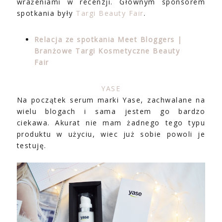
wrażeniami w recenzji. Głównym sponsorem
spotkania były
Targi Beauty Fair
.
Relacja ze spotkania Meet Bloggers |
Branżowe Targi Kosmetyczne Beauty
Fair
YASE
Na początek serum marki Yase, zachwalane na
wielu blogach i sama jestem go bardzo
ciekawa. Akurat nie mam żadnego tego typu
produktu w użyciu, wiec już sobie powoli je
testuję.