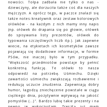
nowości. Tołpa zadbała nie tylko o nas -
dziewczyny, ale dorzuciła także coś dla naszych
mężczyzn. A oprócz tego, w paczce znalazł się
także notes-kreatywnik oraz zestaw kolorowych
ołówków - na każdym z nich mamy inny napis
(np. ołówek do drapania się po głowie, ołówek
do spisywania listy prezentów, ołówek do
typowania szczęśliwych liczb itp.). Jak zapewne
wiecie, na etykietach ich kosmetyków zawsze
pojawiają się dodatkowe informacje, w formie
PSów, nie inaczej było w tym przypadku.
"Większość przedmiotów powstaje by pełnić
konkretną funkcję. Te ołówki to nasza
odpowiedź na potrzebę. Uśmiechu. Dzięki
zawartości uśmiechu zwiększają rozbawienie i
redukują uczucie znudzenia. Zapewniają dobry
humor, łagodzą zniechęcenie powstałe w ciągu
ciężkiego dnia, pozytywnie wpływają na jakość
pomysłów (...)". Bardzo lubię takie prezenty i na
pewno je wykorzystam. Zresztą już mam