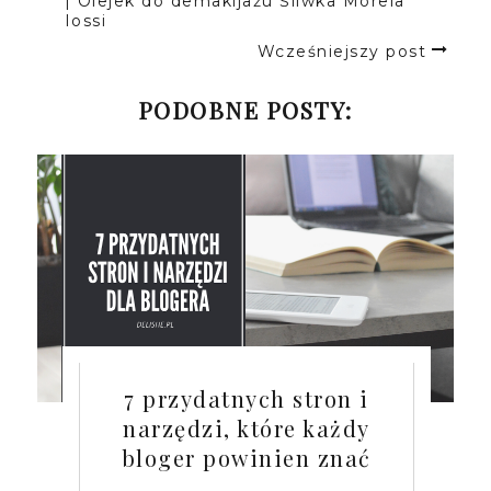
| Olejek do demakijażu Śliwka Morela
Iossi
Wcześniejszy post
PODOBNE POSTY:
7 przydatnych stron i
narzędzi, które każdy
bloger powinien znać