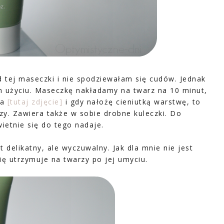
 tej maseczki i nie spodziewałam się cudów. Jednak
 użyciu. Maseczkę nakładamy na twarz na 10 minut,
ta
[tutaj zdjęcie]
i gdy nałożę cieniutką warstwę, to
rzy. Zawiera także w sobie drobne kuleczki. Do
ietnie się do tego nadaje.
 delikatny, ale wyczuwalny. Jak dla mnie nie jest
ię utrzymuje na twarzy po jej umyciu.