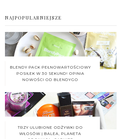
NAJPOPULARNIEJSZE
BLENDY PACK PEŁNOWARTOŚCIOWY
POSIŁEK W 30 SEKUND! OPINIA
NOWOŚCI OD BLENDYGO
TRZY ULUBIONE ODŻYWKI DO
WŁOSÓW | BALEA, PLANETA