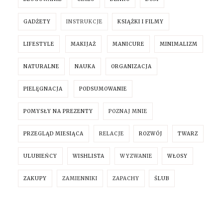
GADŻETY
INSTRUKCJE
KSIĄŻKI I FILMY
LIFESTYLE
MAKIJAŻ
MANICURE
MINIMALIZM
NATURALNE
NAUKA
ORGANIZACJA
PIELĘGNACJA
PODSUMOWANIE
POMYSŁY NA PREZENTY
POZNAJ MNIE
PRZEGLĄD MIESIĄCA
RELACJE
ROZWÓJ
TWARZ
ULUBIEŃCY
WISHLISTA
WYZWANIE
WŁOSY
ZAKUPY
ZAMIENNIKI
ZAPACHY
ŚLUB