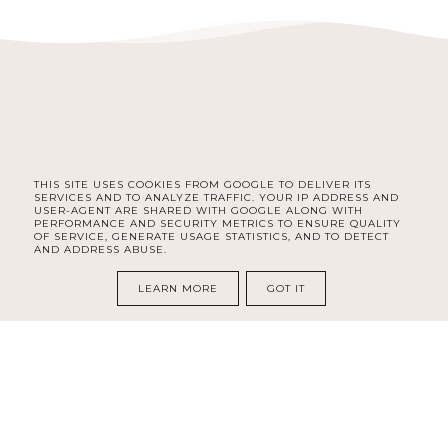
THIS SITE USES COOKIES FROM GOOGLE TO DELIVER ITS
FACEBOOK
INSTAGRAM
SERVICES AND TO ANALYZE TRAFFIC. YOUR IP ADDRESS AND
USER-AGENT ARE SHARED WITH GOOGLE ALONG WITH
PERFORMANCE AND SECURITY METRICS TO ENSURE QUALITY
OF SERVICE, GENERATE USAGE STATISTICS, AND TO DETECT
AND ADDRESS ABUSE.
COPYRIGHT ©
DELISHE | BEAUTY & LIFESTYLE BLOG DLA
KOBIET | SELF CARE, ORGANIZACJA, ROZWÓJ I LIFESTYLE
LEARN MORE
GOT IT
BLOG DESIGN:
KAROGRAFIA.PL