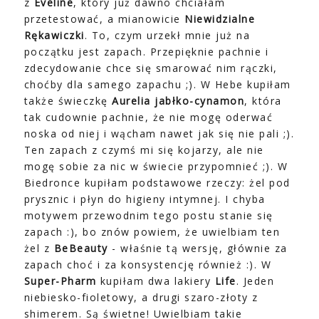
z
Eveline
, który już dawno chciałam
przetestować, a mianowicie
Niewidzialne
Rękawiczki
. To, czym urzekł mnie już na
początku jest zapach. Przepięknie pachnie i
zdecydowanie chce się smarować nim rączki,
choćby dla samego zapachu ;). W Hebe kupiłam
także świeczkę
Aurelia jabłko-cynamon
, która
tak cudownie pachnie, że nie mogę oderwać
noska od niej i wącham nawet jak się nie pali ;).
Ten zapach z czymś mi się kojarzy, ale nie
mogę sobie za nic w świecie przypomnieć ;). W
Biedronce kupiłam podstawowe rzeczy: żel pod
prysznic i płyn do higieny intymnej. I chyba
motywem przewodnim tego postu stanie się
zapach :), bo znów powiem, że uwielbiam ten
żel z
BeBeauty
- właśnie tą wersję, głównie za
zapach choć i za konsystencję również :). W
Super-Pharm
kupiłam dwa lakiery
Life
. Jeden
niebiesko-fioletowy, a drugi szaro-złoty z
shimerem. Są świetne! Uwielbiam takie