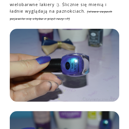
wielobarwne lakiery :). Ślicznie się mienią i
ładnie wyglądają na paznokciach.
[słowo zapach
pojawiło się chyba z pięć razy :P]