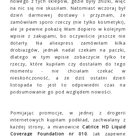
nowego z tych sklepów, gdzie były zniżki, więc
na nic się nie skusiłam. Natomiast wczoraj był
dzień darmowej dostawy i przyznam, że
zamówiłam sporo rzeczy (nie tylko kosmetyki),
ale je pewnie pokażę Wam dopiero w kolejnym
wpisie z zakupami, bo oczywiście jeszcze nie
dotarły. Na aliexpress zamówiłam kilka
drobiazgów, jednak nadal czekam na paczki,
dlatego w tym wpisie zobaczycie tylko te
rzeczy, które kupiłam czy dostałam do tego
momentu - nie chciałam czekać w
nieskończoność, a że dziś ostatni dzień
listopada to jest to odpowiedni czas na
podsumowanie go pod względem nowości.
Pomijając promocje, w jednej z drogerii
internetowych kupiłam podkład, zachwalany z
każdej strony, a mianowicie
Catrice HD Liquid
Coverage Foundation nr 010
. Jak zapewne