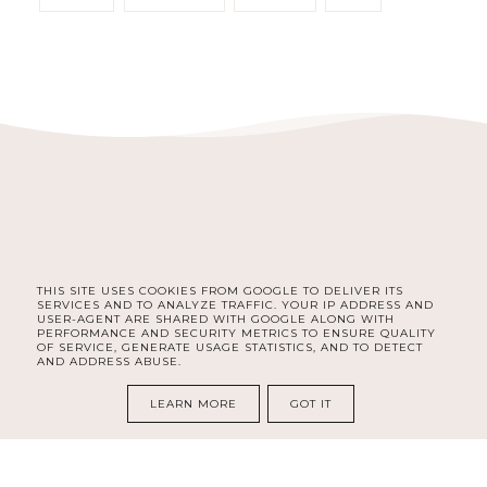
THIS SITE USES COOKIES FROM GOOGLE TO DELIVER ITS
FACEBOOK
INSTAGRAM
SERVICES AND TO ANALYZE TRAFFIC. YOUR IP ADDRESS AND
USER-AGENT ARE SHARED WITH GOOGLE ALONG WITH
PERFORMANCE AND SECURITY METRICS TO ENSURE QUALITY
OF SERVICE, GENERATE USAGE STATISTICS, AND TO DETECT
AND ADDRESS ABUSE.
COPYRIGHT ©
DELISHE | BEAUTY & LIFESTYLE BLOG DLA
KOBIET | SELF CARE, ORGANIZACJA, ROZWÓJ I LIFESTYLE
LEARN MORE
GOT IT
BLOG DESIGN:
KAROGRAFIA.PL