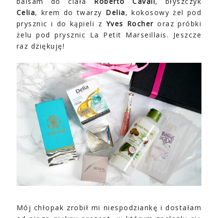
balsam do ciała
Roberto Cavali
, błyszczyk
Celia
, krem do twarzy
Delia
, kokosowy żel pod
prysznic i do kąpieli z
Yves Rocher
oraz próbki
żelu pod prysznic La Petit Marseillais. Jeszcze
raz dziękuję!
Mój chłopak zrobił mi niespodziankę i dostałam