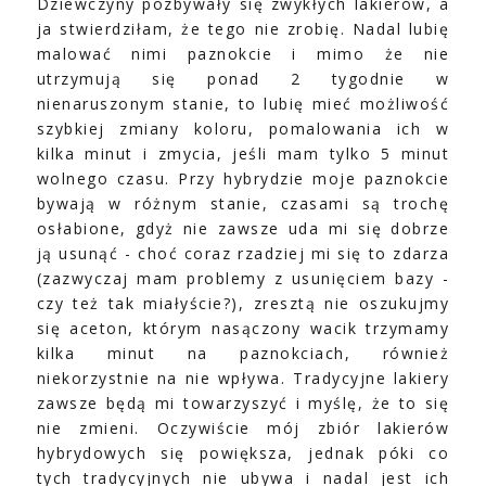
Dziewczyny pozbywały się zwykłych lakierów, a
ja stwierdziłam, że tego nie zrobię. Nadal lubię
malować nimi paznokcie i mimo że nie
utrzymują się ponad 2 tygodnie w
nienaruszonym stanie, to lubię mieć możliwość
szybkiej zmiany koloru, pomalowania ich w
kilka minut i zmycia, jeśli mam tylko 5 minut
wolnego czasu. Przy hybrydzie moje paznokcie
bywają w różnym stanie, czasami są trochę
osłabione, gdyż nie zawsze uda mi się dobrze
ją usunąć - choć coraz rzadziej mi się to zdarza
(zazwyczaj mam problemy z usunięciem bazy -
czy też tak miałyście?), zresztą nie oszukujmy
się aceton, którym nasączony wacik trzymamy
kilka minut na paznokciach, również
niekorzystnie na nie wpływa. Tradycyjne lakiery
zawsze będą mi towarzyszyć i myślę, że to się
nie zmieni. Oczywiście mój zbiór lakierów
hybrydowych się powiększa, jednak póki co
tych tradycyjnych nie ubywa i nadal jest ich