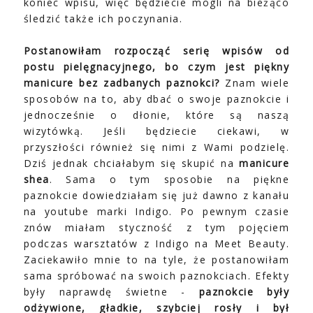
koniec wpisu, więc będziecie mogli na bieżąco
śledzić także ich poczynania.
Postanowiłam rozpocząć serię wpisów od
postu pielęgnacyjnego, bo czym jest piękny
manicure bez zadbanych paznokci?
Znam wiele
sposobów na to, aby dbać o swoje paznokcie i
jednocześnie o dłonie, które są naszą
wizytówką. Jeśli będziecie ciekawi, w
przyszłości również się nimi z Wami podzielę.
Dziś jednak chciałabym się skupić na
manicure
shea
. Sama o tym sposobie na piękne
paznokcie dowiedziałam się już dawno z kanału
na youtube marki Indigo. Po pewnym czasie
znów miałam styczność z tym pojęciem
podczas warsztatów z Indigo na Meet Beauty.
Zaciekawiło mnie to na tyle, że postanowiłam
sama spróbować na swoich paznokciach. Efekty
były naprawdę świetne -
paznokcie były
odżywione, gładkie, szybciej rosły i był