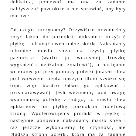
delikatna, ponieważ ma ona za zadanie
nabłyszczać paznokcie a nie sprawiać, aby były
matowe.
Od czego zaczynamy? Oczywiście powinniśmy
zmyć lakier do paznokci, dokładnie oczyścić
płytkę i odsunąć ewentualne skórki. Nakładamy
odrobinę masła shea na czystą płytkę
paznokcia (warto ją wcześniej troszkę
wygładzić i delikatnie zmatowić), a następnie
wcieramy go przy pomocy polerki (masło shea
pod wpływem ciepła naszych dłoni szybko się
topi, więc bardzo łatwo go aplikować i
rozsmarowywać). Jeśli weźmiemy pod uwagę
wspomnianą polerkę z Indigo, to masło shea
aplikujemy na płytkę paznokcia fioletową
stroną. Wpolerowujemy produkt w płytkę i
następnie ponownie nakładamy masło shea i
raz jeszcze wykonujemy tę czynność, ale
gładszą stroną polerki, która ma za zadanie