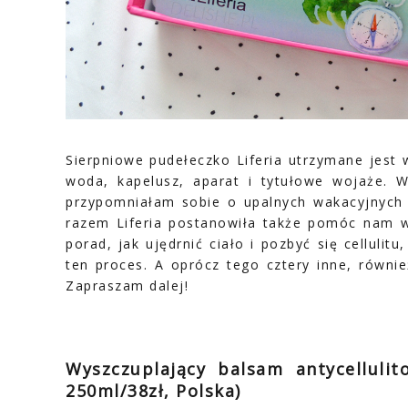
Sierpniowe pudełeczko Liferia utrzymane jest w
woda, kapelusz, aparat i tytułowe wojaże. 
przypomniałam sobie o upalnych wakacyjnych 
razem Liferia postanowiła także pomóc nam w 
porad, jak ujędrnić ciało i pozbyć się celluli
ten proces. A oprócz tego cztery inne, równi
Zapraszam dalej!
Wyszczuplający balsam antycelluli
250ml/38zł, Polska)