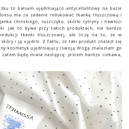
czku to balsam ujędrniająco-antycellulitowy na bazie
aloesu ma za zadanie redukować tkankę tłuszczową i
anka chińskiego, ruszczyku, skórki cytryny i nawłoci
ki. Jak to bywa przy takich produktach, nie bardzo
edukcji tkanki tłuszczowej, ale liczę na to, że w
kóry i ją ujędrni. Z faktu, że taki produkt znalazł się
ny kosmetyk ujędrniający (swoją drogą znalazłam go
y, zatem będę miała następcę. Jestem bardzo ciekawa,