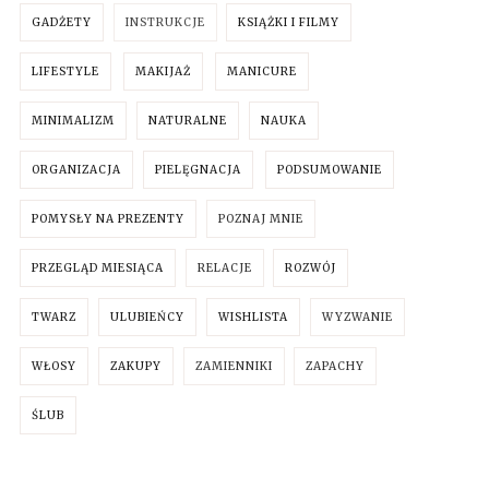
GADŻETY
INSTRUKCJE
KSIĄŻKI I FILMY
LIFESTYLE
MAKIJAŻ
MANICURE
MINIMALIZM
NATURALNE
NAUKA
ORGANIZACJA
PIELĘGNACJA
PODSUMOWANIE
POMYSŁY NA PREZENTY
POZNAJ MNIE
PRZEGLĄD MIESIĄCA
RELACJE
ROZWÓJ
TWARZ
ULUBIEŃCY
WISHLISTA
WYZWANIE
WŁOSY
ZAKUPY
ZAMIENNIKI
ZAPACHY
ŚLUB