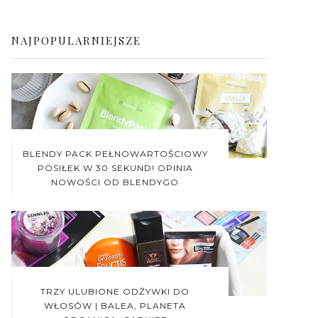
NAJPOPULARNIEJSZE
BLENDY PACK PEŁNOWARTOŚCIOWY
POSIŁEK W 30 SEKUND! OPINIA
NOWOŚCI OD BLENDYGO
TRZY ULUBIONE ODŻYWKI DO
WŁOSÓW | BALEA, PLANETA