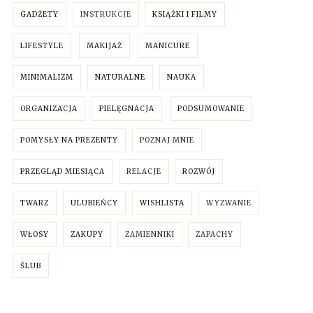
GADŻETY
INSTRUKCJE
KSIĄŻKI I FILMY
LIFESTYLE
MAKIJAŻ
MANICURE
MINIMALIZM
NATURALNE
NAUKA
ORGANIZACJA
PIELĘGNACJA
PODSUMOWANIE
POMYSŁY NA PREZENTY
POZNAJ MNIE
PRZEGLĄD MIESIĄCA
RELACJE
ROZWÓJ
TWARZ
ULUBIEŃCY
WISHLISTA
WYZWANIE
WŁOSY
ZAKUPY
ZAMIENNIKI
ZAPACHY
ŚLUB