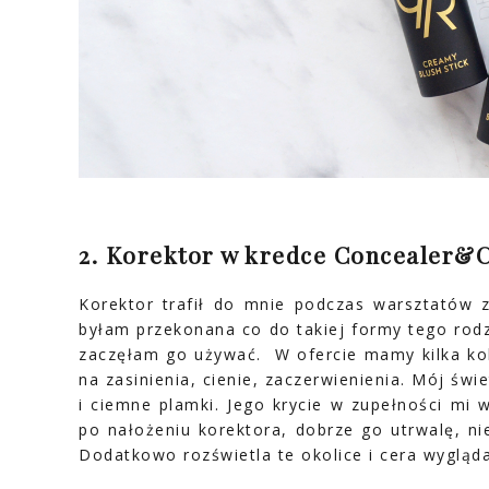
2. Korektor w kredce Concealer&
Korektor trafił do mnie podczas warsztatów 
byłam przekonana co do takiej formy tego rodz
zaczęłam go używać. W ofercie mamy kilka kol
na zasinienia, cienie, zaczerwienienia. Mój świ
i ciemne plamki. Jego krycie w zupełności mi w
po nałożeniu korektora, dobrze go utrwalę, ni
Dodatkowo rozświetla te okolice i cera wygląd