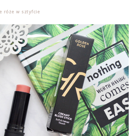
 róże w sztyfcie