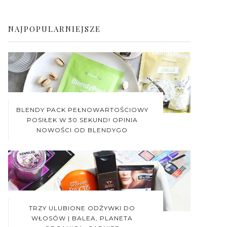
NAJPOPULARNIEJSZE
BLENDY PACK PEŁNOWARTOŚCIOWY
POSIŁEK W 30 SEKUND! OPINIA
NOWOŚCI OD BLENDYGO
TRZY ULUBIONE ODŻYWKI DO
WŁOSÓW | BALEA, PLANETA