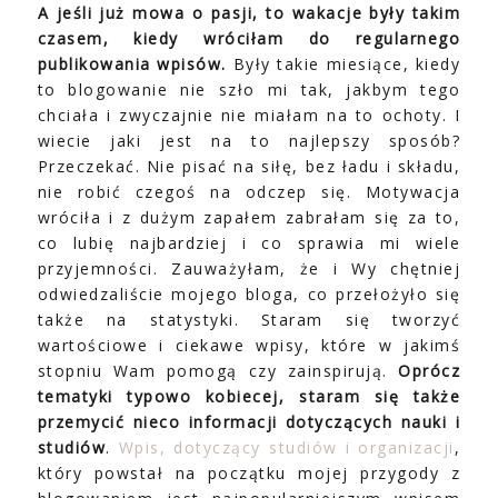
A jeśli już mowa o pasji, to wakacje były takim
czasem, kiedy wróciłam do regularnego
publikowania wpisów.
Były takie miesiące, kiedy
to blogowanie nie szło mi tak, jakbym tego
chciała i zwyczajnie nie miałam na to ochoty. I
wiecie jaki jest na to najlepszy sposób?
Przeczekać. Nie pisać na siłę, bez ładu i składu,
nie robić czegoś na odczep się. Motywacja
wróciła i z dużym zapałem zabrałam się za to,
co lubię najbardziej i co sprawia mi wiele
przyjemności. Zauważyłam, że i Wy chętniej
odwiedzaliście mojego bloga, co przełożyło się
także na statystyki. Staram się tworzyć
wartościowe i ciekawe wpisy, które w jakimś
stopniu Wam pomogą czy zainspirują.
Oprócz
tematyki typowo kobiecej, staram się także
przemycić nieco informacji dotyczących nauki i
studiów
.
Wpis, dotyczący studiów i organizacji
,
który powstał na początku mojej przygody z