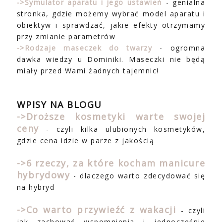
->Symulator aparatu i jego ustawień
- genialna
stronka, gdzie możemy wybrać model aparatu i
obiektyw i sprawdzać, jakie efekty otrzymamy
przy zmianie parametrów
->Rodzaje maseczek do twarzy
- ogromna
dawka wiedzy u Dominiki. Maseczki nie będą
miały przed Wami żadnych tajemnic!
WPISY NA BLOGU
->Droższe kosmetyki warte swojej
ceny
- czyli kilka ulubionych kosmetyków,
gdzie cena idzie w parze z jakością
->6 rzeczy, za które kocham manicure
hybrydowy
- dlaczego warto zdecydować się
na hybryd
->
Co warto przywieźć z wakacji
- czyli
jak zachować wspomnienia i jednocześnie