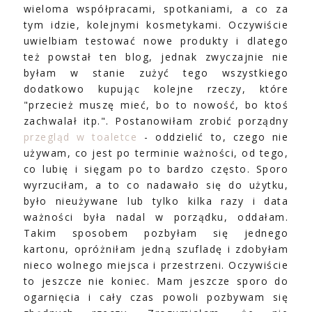
wieloma współpracami, spotkaniami, a co za
tym idzie, kolejnymi kosmetykami. Oczywiście
uwielbiam testować nowe produkty i dlatego
też powstał ten blog, jednak zwyczajnie nie
byłam w stanie zużyć tego wszystkiego
dodatkowo kupując kolejne rzeczy, które
"przecież muszę mieć, bo to nowość, bo ktoś
zachwalał itp.". Postanowiłam zrobić porządny
przegląd w toaletce
- oddzielić to, czego nie
używam, co jest po terminie ważności, od tego,
co lubię i sięgam po to bardzo często. Sporo
wyrzuciłam, a to co nadawało się do użytku,
było nieużywane lub tylko kilka razy i data
ważności była nadal w porządku, oddałam.
Takim sposobem pozbyłam się jednego
kartonu, opróżniłam jedną szufladę i zdobyłam
nieco wolnego miejsca i przestrzeni. Oczywiście
to jeszcze nie koniec. Mam jeszcze sporo do
ogarnięcia i cały czas powoli pozbywam się