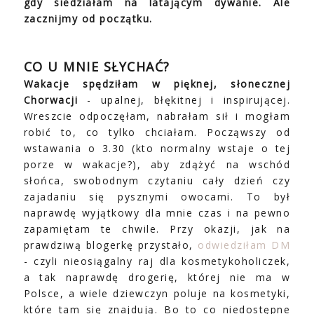
gdy siedziałam na latającym dywanie. Ale
zacznijmy od początku.
CO U MNIE SŁYCHAĆ?
Wakacje spędziłam w pięknej, słonecznej
Chorwacji
- upalnej, błękitnej i inspirującej.
Wreszcie odpoczęłam, nabrałam sił i mogłam
robić to, co tylko chciałam. Począwszy od
wstawania o 3.30 (kto normalny wstaje o tej
porze w wakacje?), aby zdążyć na wschód
słońca, swobodnym czytaniu cały dzień czy
zajadaniu się pysznymi owocami. To był
naprawdę wyjątkowy dla mnie czas i na pewno
zapamiętam te chwile. Przy okazji, jak na
prawdziwą blogerkę przystało,
odwiedziłam DM
- czyli nieosiągalny raj dla kosmetykoholiczek,
a tak naprawdę drogerię, której nie ma w
Polsce, a wiele dziewczyn poluje na kosmetyki,
które tam się znajdują. Bo to co niedostępne