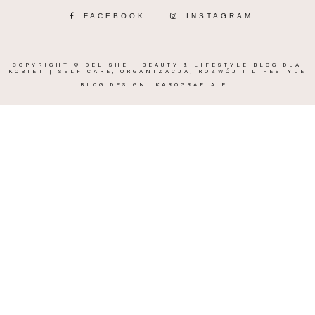
FACEBOOK
INSTAGRAM
COPYRIGHT ©
DELISHE | BEAUTY & LIFESTYLE BLOG DLA
KOBIET | SELF CARE, ORGANIZACJA, ROZWÓJ I LIFESTYLE
BLOG DESIGN:
KAROGRAFIA.PL