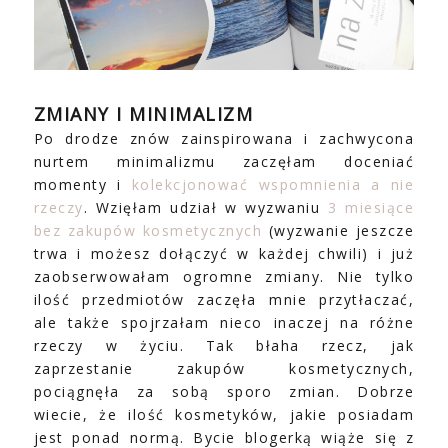
ZMIANY I MINIMALIZM
Po drodze znów zainspirowana i zachwycona
nurtem minimalizmu zaczęłam doceniać
momenty i
kolekcjonować wspomnienia a nie
rzeczy
. Wzięłam udział w wyzwaniu
3 miesiące
bez zakupów kosmetycznych
(wyzwanie jeszcze
trwa i możesz dołączyć w każdej chwili) i już
zaobserwowałam ogromne zmiany. Nie tylko
ilość przedmiotów zaczęła mnie przytłaczać,
ale także spojrzałam nieco inaczej na różne
rzeczy w życiu. Tak błaha rzecz, jak
zaprzestanie zakupów kosmetycznych,
pociągnęła za sobą sporo zmian. Dobrze
wiecie, że ilość kosmetyków, jakie posiadam
jest ponad normą. Bycie blogerką wiąże się z