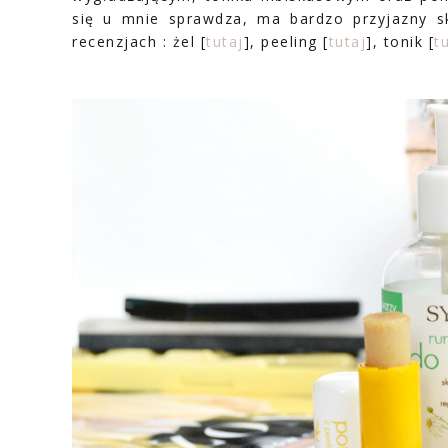
się u mnie sprawdza, ma bardzo przyjazny s
recenzjach : żel [
tutaj
], peeling [
tutaj
], tonik [
t