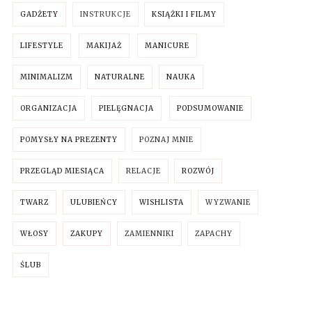
GADŻETY
INSTRUKCJE
KSIĄŻKI I FILMY
LIFESTYLE
MAKIJAŻ
MANICURE
MINIMALIZM
NATURALNE
NAUKA
ORGANIZACJA
PIELĘGNACJA
PODSUMOWANIE
POMYSŁY NA PREZENTY
POZNAJ MNIE
PRZEGLĄD MIESIĄCA
RELACJE
ROZWÓJ
TWARZ
ULUBIEŃCY
WISHLISTA
WYZWANIE
WŁOSY
ZAKUPY
ZAMIENNIKI
ZAPACHY
ŚLUB