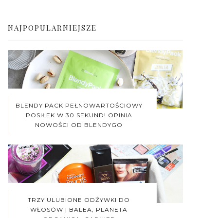
NAJPOPULARNIEJSZE
BLENDY PACK PEŁNOWARTOŚCIOWY
POSIŁEK W 30 SEKUND! OPINIA
NOWOŚCI OD BLENDYGO
TRZY ULUBIONE ODŻYWKI DO
WŁOSÓW | BALEA, PLANETA