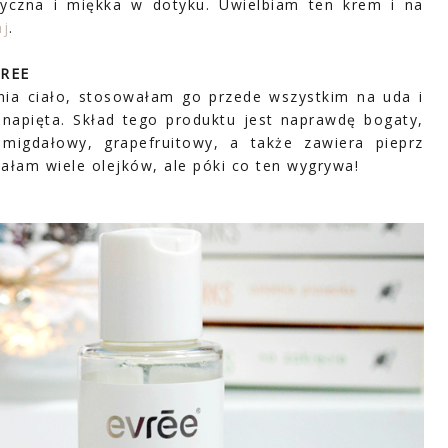
tyczna i miękka w dotyku. Uwielbiam ten krem i na
aj
.
VREE
rnia ciało, stosowałam go przede wszystkim na uda i
i napięta. Skład tego produktu jest naprawdę bogaty,
igdałowy, grapefruitowy, a także zawiera pieprz
ałam wiele olejków, ale póki co ten wygrywa!